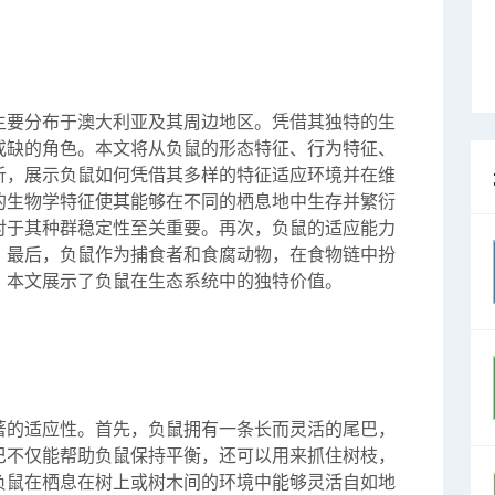
主要分布于澳大利亚及其周边地区。凭借其独特的生
或缺的角色。本文将从负鼠的形态特征、行为特征、
析，展示负鼠如何凭借其多样的特征适应环境并在维
的生物学特征使其能够在不同的栖息地中生存并繁衍
对于其种群稳定性至关重要。再次，负鼠的适应能力
。最后，负鼠作为捕食者和食腐动物，在食物链中扮
，本文展示了负鼠在生态系统中的独特价值。
著的适应性。首先，负鼠拥有一条长而灵活的尾巴，
巴不仅能帮助负鼠保持平衡，还可以用来抓住树枝，
负鼠在栖息在树上或树木间的环境中能够灵活自如地