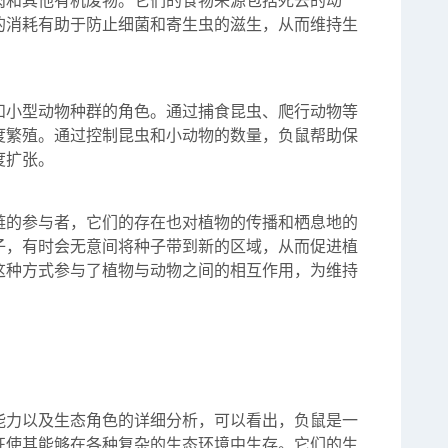
肉和其他有机废物。它们的食物来源包括死去的动
的消耗有助于防止细菌和寄生虫的滋生，从而维持生
和小型动物种群的角色。通过捕食昆虫、爬行动物等
度繁殖。通过控制昆虫和小动物的数量，负鼠帮助保
度扩张。
链的参与者，它们的存在也对植物的传播和栖息地的
子，有时会无意间将种子带到新的区域，从而促进植
这种方式参与了植物与动物之间的相互作用，为维持
能力以及生态角色的详细分析，可以看出，负鼠是一
征使其能够在各种复杂的生态环境中生存。它们的生