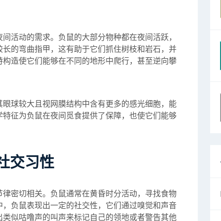
夜间活动的需求。负鼠的大部分物种都在夜间活跃，
较长的弯曲指甲，这有助于它们抓住树枝和岩石，并
特构造使它们能够在不同的地形中爬行，甚至逆向攀
其眼球较大且视网膜结构中含有更多的感光细胞，能
学特征为负鼠在夜间觅食提供了保障，也使它们能够
社交习性
节律密切相关。负鼠通常在黄昏时分活动，寻找食物
中，负鼠表现出一定的社交性，它们通过嗅觉和声音
出类似咕噜声的叫声来标记自己的领地或者警告其他