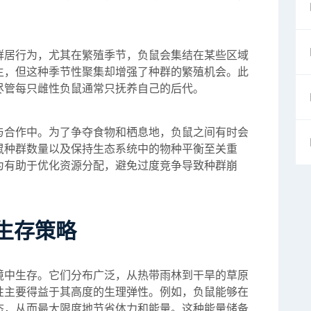
群居行为，尤其在繁殖季节，负鼠会集结在某些区域
主，但这种季节性聚集却增强了种群的繁殖机会。此
尽管每只雌性负鼠通常只抚养自己的后代。
与合作中。为了争夺食物和栖息地，负鼠之间有时会
鼠种群数量以及保持生态系统中的物种平衡至关重
为有助于优化资源分配，避免过度竞争导致种群崩
生存策略
境中生存。它们分布广泛，从热带雨林到干旱的草原
性主要得益于其高度的生理弹性。例如，负鼠能够在
态，从而最大限度地节省体力和能量。这种能量储备