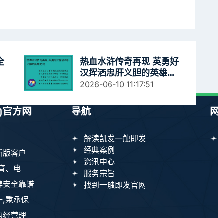
全
热血水浒传奇再现 英勇好
汉挥洒忠肝义胆的英雄史
诗
2026-06-10 11:17:51
)官方网
导航
解读凯发一触即发
经典案例
新版客户
资讯中心
育、电
服务宗旨
牌安全靠谱
找到一触即发官网
,秉承保
的经营理