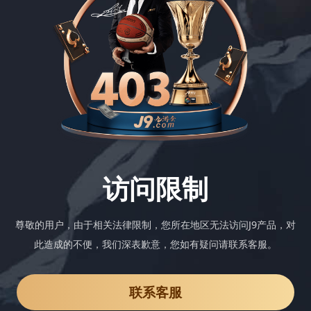
访问限制
尊敬的用户，由于相关法律限制，您所在地区无法访问J9产品，对
此造成的不便，我们深表歉意，您如有疑问请联系客服。
联系客服